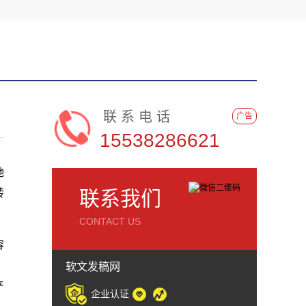
联系电话
广告
15538286621
她
转
联系我们
CONTACT US
容
，
软文发稿网
产
企业认证